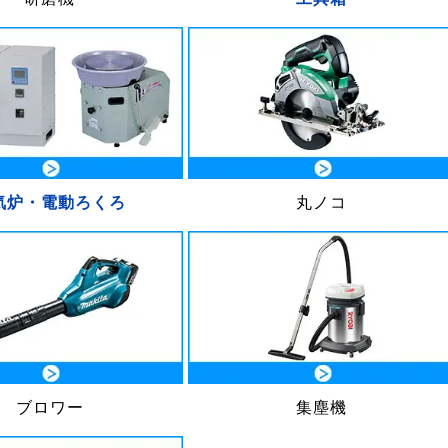
気炉・電動ろくろ
丸ノコ
ブロワー
集塵機