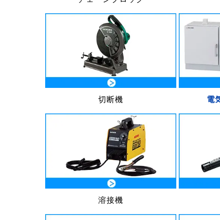
切断機
電
溶接機