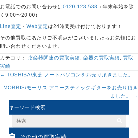
お電話でのお問い合わせは
0120-123-538
（年末年始を除
く9:00〜20:00）
Line査定
・
Web査定
は24時間受け付けております！
その他買取にあたりご不明点がございましたらお気軽にお
問い合わせくださいませ。
カテゴリ：
弦楽器関連の買取実績
,
楽器の買取実績
,
買取
実績
Posts
← TOSHIBA/東芝 ノートパソコンをお売り頂きました。
navigation
MORRIS/モーリス アコースティックギターをお売り頂き
ました。 →
キーワード検索
その他の買取実績