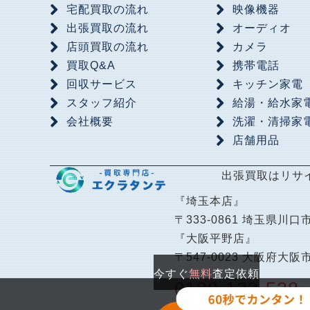
宅配買取の流れ
映像機器
出張買取の流れ
オーディオ
店頭買取の流れ
カメラ
買取Q&A
携帯電話
回収サービス
キッチン家電
スタッフ紹介
給湯・給水家
会社概要
洗濯・清掃家
店舗用品
出張買取はリサ
『埼玉本店』
〒333-0861 埼玉県川口市
『大阪平野店』
〒547-0023 大阪府大阪
今すぐ
無料
査定依頼
0120-123-538