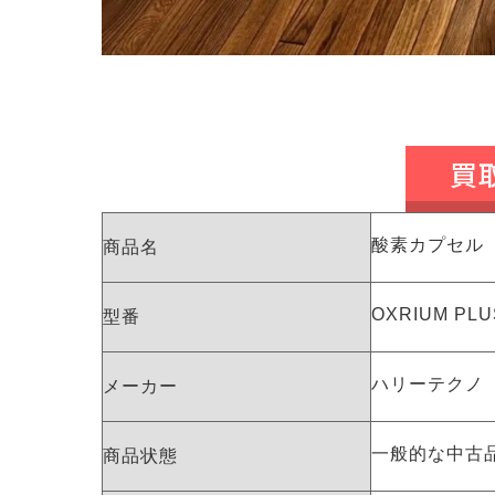
買
酸素カプセル
商品名
OXRIUM PLU
型番
ハリーテクノ
メーカー
一般的な中古
商品状態