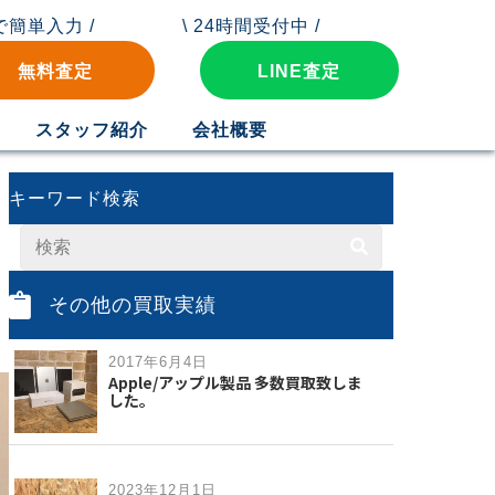
秒で簡単入力 /
\ 24時間受付中 /
無料査定
LINE査定
スタッフ紹介
会社概要
キーワード検索
その他の買取実績
2017年6月4日
Apple/アップル製品 多数買取致しま
した。
2023年12月1日