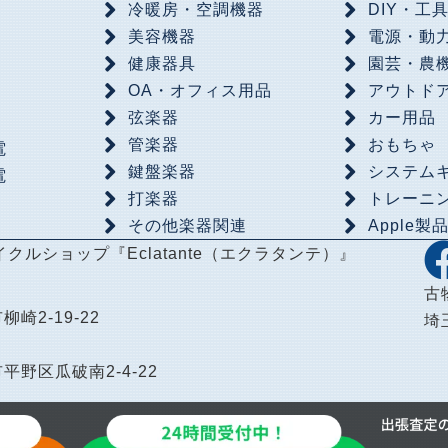
冷暖房・空調機器
DIY・工
美容機器
電源・動
健康器具
園芸・農
OA・オフィス用品
アウトド
弦楽器
カー用品
管楽器
おもちゃ
電
鍵盤楽器
システム
電
打楽器
トレーニ
その他楽器関連
Apple製
イクルショップ
『Eclatante（エクラタンテ）』
古
柳崎2-19-22
埼
市平野区瓜破南2-4-22