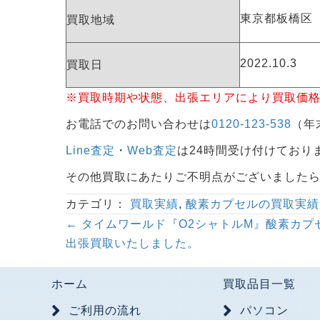
東京都板橋区
買取地域
2022.10.3
買取日
※買取時期や状態、出張エリアにより買取価
お電話でのお問い合わせは
0120-123-538
（年末
Line査定
・
Web査定
は24時間受け付けており
その他買取にあたりご不明点がございました
カテゴリ：
買取実績
,
酸素カプセルの買取実績
Posts
← タイムワールド『O2シャトルM』酸素カプ
出張買取いたしました。
navigation
ホーム
買取品目一覧
ご利用の流れ
パソコン