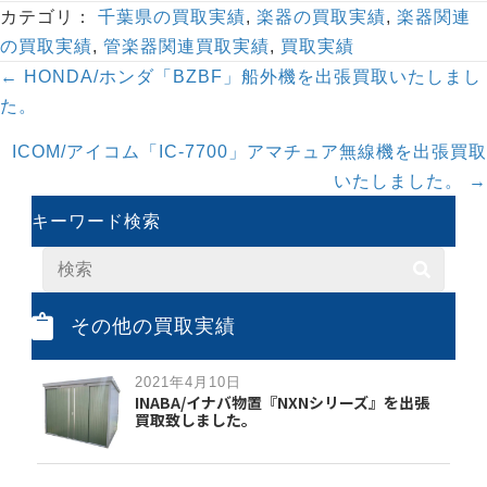
カテゴリ：
千葉県の買取実績
,
楽器の買取実績
,
楽器関連
の買取実績
,
管楽器関連買取実績
,
買取実績
Posts
← HONDA/ホンダ「BZBF」船外機を出張買取いたしまし
navigation
た。
ICOM/アイコム「IC-7700」アマチュア無線機を出張買取
いたしました。 →
キーワード検索
その他の買取実績
2021年4月10日
INABA/イナバ物置『NXNシリーズ』を出張
買取致しました。