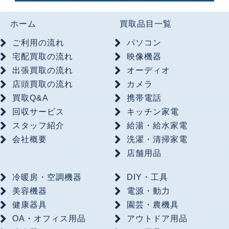
ホーム
買取品目一覧
ご利用の流れ
パソコン
宅配買取の流れ
映像機器
出張買取の流れ
オーディオ
店頭買取の流れ
カメラ
買取Q&A
携帯電話
回収サービス
キッチン家電
スタッフ紹介
給湯・給水家電
会社概要
洗濯・清掃家電
店舗用品
冷暖房・空調機器
DIY・工具
美容機器
電源・動力
健康器具
園芸・農機具
OA・オフィス用品
アウトドア用品