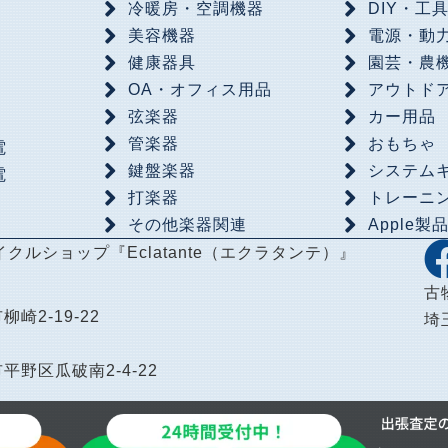
冷暖房・空調機器
DIY・工
美容機器
電源・動
健康器具
園芸・農
OA・オフィス用品
アウトド
弦楽器
カー用品
管楽器
おもちゃ
電
鍵盤楽器
システム
電
打楽器
トレーニ
その他楽器関連
Apple製
イクルショップ
『Eclatante（エクラタンテ）』
古
柳崎2-19-22
埼
市平野区瓜破南2-4-22