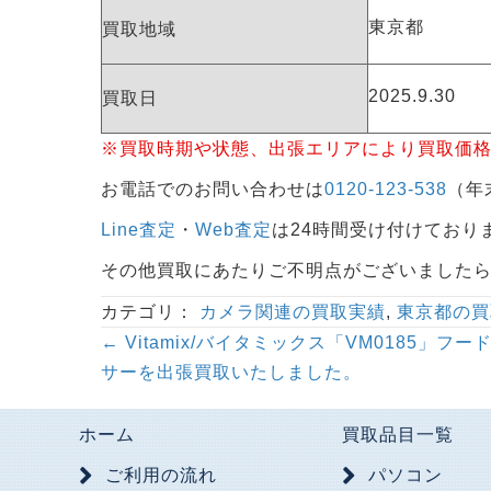
東京都
買取地域
2025.9.30
買取日
※買取時期や状態、出張エリアにより買取価
お電話でのお問い合わせは
0120-123-538
（年末
Line査定
・
Web査定
は24時間受け付けており
その他買取にあたりご不明点がございました
カテゴリ：
カメラ関連の買取実績
,
東京都の買
Posts
← Vitamix/バイタミックス「VM0185」フー
サーを出張買取いたしました。
navigation
ホーム
買取品目一覧
ご利用の流れ
パソコン