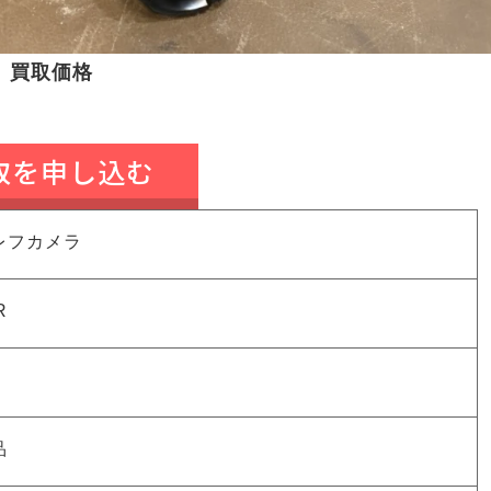
買取価格
取を申し込む
レフカメラ
R
品