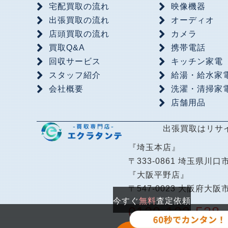
宅配買取の流れ
映像機器
出張買取の流れ
オーディオ
店頭買取の流れ
カメラ
買取Q&A
携帯電話
回収サービス
キッチン家電
スタッフ紹介
給湯・給水家
会社概要
洗濯・清掃家
店舗用品
出張買取はリサ
『埼玉本店』
〒333-0861 埼玉県川口市
『大阪平野店』
〒547-0023 大阪府大阪
今すぐ
無料
査定依頼
0120-123-538