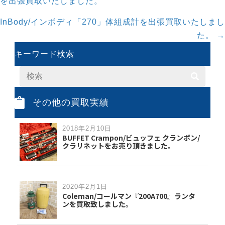
navigation
を出張買取いたしました。
InBody/インボディ「270」体組成計を出張買取いたしまし
た。 →
キーワード検索
その他の買取実績
2018年2月10日
BUFFET Crampon/ビュッフェ クランポン/
クラリネットをお売り頂きました。
2020年2月1日
Coleman/コールマン『200A700』ランタ
ンを買取致しました。