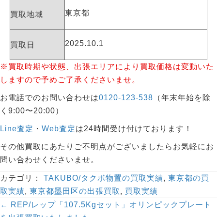
東京都
買取地域
2025.10.1
買取日
※買取時期や状態、出張エリアにより買取価格は変動いた
しますので予めご了承くださいませ。
お電話でのお問い合わせは
0120-123-538
（年末年始を除
く9:00〜20:00）
Line査定
・
Web査定
は24時間受け付けております！
その他買取にあたりご不明点がございましたらお気軽にお
問い合わせくださいませ。
カテゴリ：
TAKUBO/タクボ物置の買取実績
,
東京都の買
取実績
,
東京都墨田区の出張買取
,
買取実績
Posts
← REP/レップ「107.5Kgセット」オリンピックプレート