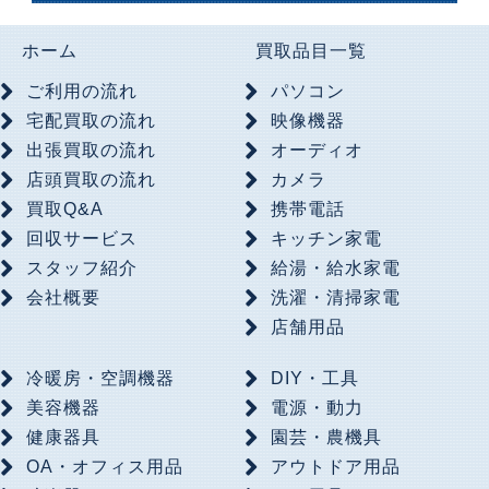
ホーム
買取品目一覧
ご利用の流れ
パソコン
宅配買取の流れ
映像機器
出張買取の流れ
オーディオ
店頭買取の流れ
カメラ
買取Q&A
携帯電話
回収サービス
キッチン家電
スタッフ紹介
給湯・給水家電
会社概要
洗濯・清掃家電
店舗用品
冷暖房・空調機器
DIY・工具
美容機器
電源・動力
健康器具
園芸・農機具
OA・オフィス用品
アウトドア用品