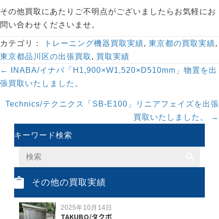
その他買取にあたりご不明点がございましたらお気軽にお
問い合わせくださいませ。
カテゴリ：
トレーニング機器買取実績
,
東京都の買取実績
,
東京都品川区の出張買取
,
買取実績
Posts
← INABA/イナバ「H1,900×W1,520×D510mm」物置を出
navigation
張買取いたしました。
Technics/テクニクス「SB-E100」リニアフェイズを出張
買取いたしました。 →
キーワード検索
その他の買取実績
2025年10月14日
TAKUBO/タクボ