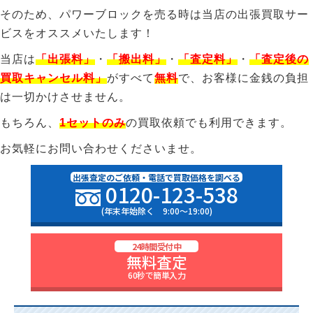
そのため、パワーブロックを売る時は当店の出張買取サー
ビスをオススメいたします！
当店は
「
出張料」
・
「搬出料」
・
「査定料」
・
「
査定後の
買取キャンセル料」
がすべて
無料
で、お客様に金銭の負担
は一切かけさせません。
もちろん、
1セットのみ
の買取依頼でも利用できます。
お気軽にお問い合わせくださいませ。
出張査定のご依頼・電話で買取価格を調べる
0120-123-538
(年末年始除く 9:00〜19:00)
24時間受付中
無料査定
60秒で簡単入力