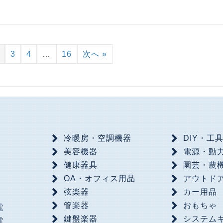
3
4
…
16
次へ »
冷暖房・空調機器
DIY・工
美容機器
電源・動
健康器具
園芸・農
OA・オフィス用品
アウトド
弦楽器
カー用品
管楽器
おもちゃ
電
鍵盤楽器
システム
電