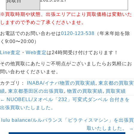
買取日
※買取時期や状態、出張エリアにより買取価格は変動いた
しますので予めご了承くださいませ。
お電話でのお問い合わせは
0120-123-538
（年末年始を除
く9:00〜20:00）
Line査定
・
Web査定
は24時間受け付けております！
その他買取にあたりご不明点がございましたらお気軽にお
問い合わせくださいませ。
カテゴリ：
INABA/イナバ物置の買取実績
,
東京都の買取実
績
,
東京都墨田区の出張買取
,
物置の買取実績
,
買取実績
Posts
← NUOBELL/ヌオベル「232」可変式ダンベル 台付きを
navigation
出張買取いたしました。
lulu balance/ルルバランス「ピラティスマシン」を出張買
取いたしました。 →