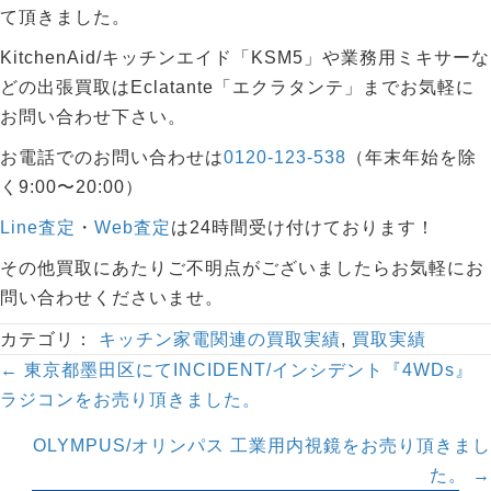
て頂きました。
KitchenAid/キッチンエイド「KSM5」や業務用ミキサーな
どの出張買取はEclatante「エクラタンテ」までお気軽に
お問い合わせ下さい。
お電話でのお問い合わせは
0120-123-538
（年末年始を除
く9:00〜20:00）
Line査定
・
Web査定
は24時間受け付けております！
その他買取にあたりご不明点がございましたらお気軽にお
問い合わせくださいませ。
カテゴリ：
キッチン家電関連の買取実績
,
買取実績
Posts
← 東京都墨田区にてINCIDENT/インシデント『4WDs』
navigation
ラジコンをお売り頂きました。
OLYMPUS/オリンパス 工業用内視鏡をお売り頂きまし
た。 →