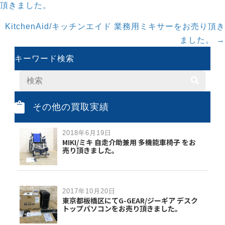
navigation
頂きました。
KitchenAid/キッチンエイド 業務用ミキサーをお売り頂き
ました。 →
キーワード検索
その他の買取実績
2018年6月19日
MIKI/ミキ 自走介助兼用 多機能車椅子 をお
売り頂きました。
2017年10月20日
東京都板橋区にてG-GEAR/ジーギア デスク
トップパソコンをお売り頂きました。