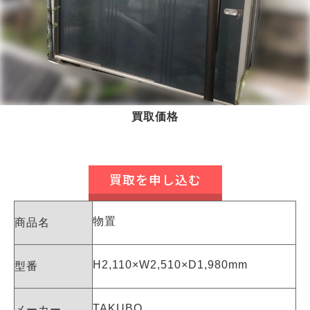
買取価格
買取を申し込む
物置
商品名
H2,110×W2,510×D1,980mm
型番
TAKUBO
メーカー