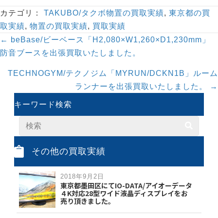
カテゴリ：
TAKUBO/タクボ物置の買取実績
,
東京都の買
取実績
,
物置の買取実績
,
買取実績
Posts
← beBase/ビーベース「H2,080×W1,260×D1,230mm」
navigation
防音ブースを出張買取いたしました。
TECHNOGYM/テクノジム「MYRUN/DCKN1B」ルーム
ランナーを出張買取いたしました。 →
キーワード検索
その他の買取実績
2018年9月2日
東京都墨田区にてIO-DATA/アイオーデータ
４K対応28型ワイド液晶ディスプレイをお
売り頂きました。