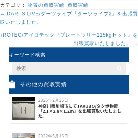
カテゴリ：
物置の買取実績
,
買取実績
Posts
← DARTS LIVE/ダーツライブ『ダーツライブ2』を出張買
navigation
取いたしました。
iROTEC/アイロテック『プレートツリー115kgセット』を
出張買取いたしました。 →
キーワード検索
その他の買取実績
2026年2月26日
神奈川県川崎市にてTAKUBO/タクボ物置
「2.1×2.8×1.2m」を出張買取いたしまし
た。
2022年6月16日