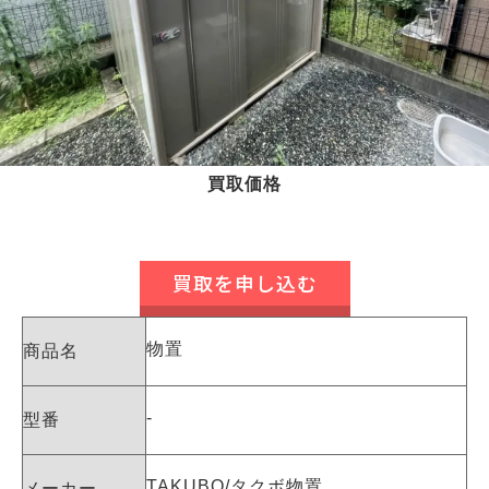
買取価格
買取を申し込む
物置
商品名
-
型番
TAKUBO/タクボ物置
メーカー