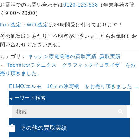
お電話でのお問い合わせは
0120-123-538
（年末年始を除
く9:00〜20:00）
Line査定
・
Web査定
は24時間受け付けております！
その他買取にあたりご不明点がございましたらお気軽にお
問い合わせくださいませ。
カテゴリ：
キッチン家電関連の買取実績
,
買取実績
Posts
← Technics/テクニクス グラフィックイコライザ をお
navigation
売り頂きました。
ELMO/エルモ 16ｍｍ映写機 をお売り頂きました →
キーワード検索
その他の買取実績